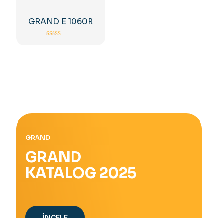
GRAND E 1060R
5 üzerinden
5.00
oy aldı
GRAND
GRAND
KATALOG 2025
İNCELE