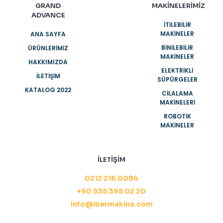
GRAND
MAKİNELERİMİZ
ADVANCE
İTİLEBİLİR
MAKİNELER
ANA SAYFA
BİNİLEBİLİR
ÜRÜNLERIMIZ
MAKİNELER
HAKKIMIZDA
ELEKTRİKLİ
İLETIŞIM
SÜPÜRGELER
KATALOG 2022
CİLALAMA
MAKİNELERİ
ROBOTİK
MAKİNELER
İLETİŞİM
0212 216 0084
+90 535 395 02 20
info@ibermakina.com