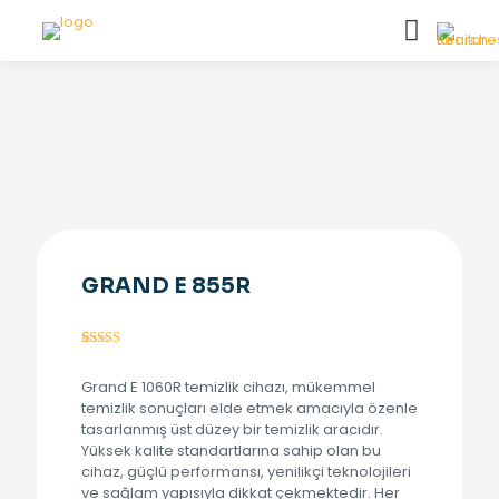
GRAND E 855R
1
müşteri
puanına
Grand E 1060R temizlik cihazı, mükemmel
dayanarak 5
üzerinden
temizlik sonuçları elde etmek amacıyla özenle
5.00
puan
tasarlanmış üst düzey bir temizlik aracıdır.
aldı
Yüksek kalite standartlarına sahip olan bu
cihaz, güçlü performansı, yenilikçi teknolojileri
ve sağlam yapısıyla dikkat çekmektedir. Her