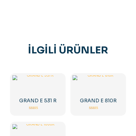
İLGILI ÜRÜNLER
GRAND E 531 R
GRAND E 810R
5 üzerinden
5 üzerinden
5.00
5.00
oy aldı
oy aldı