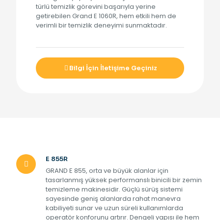
türlü temizlik görevini başarıyla yerine
getirebilen Grand E 1060R, hem etkili hem de
verimli bir temizlik deneyimi sunmaktadır.
Bilgi İçin İletişime Geçiniz
E 855R
GRAND E 855, orta ve büyük alanlar için
tasarlanmış yüksek performanslı binicili bir zemin
temizleme makinesidir. Güçlü sürüş sistemi
sayesinde geniş alanlarda rahat manevra
kabiliyeti sunar ve uzun süreli kullanımlarda
operatör konforunu artırır. Dengeli yapısı ile hem