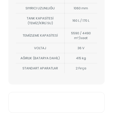
SIYIRICI UZUNLUĞU
1060 mm
TANK KAPASİTESİ
160 L / 170 L
(TEMİZ/KİRLİ SU)
5590 / 4490
TEMİZLEME KAPASİTESİ
m²/saat
VOLTAJ
36 V
AĞIRLIK (BATARYA DAHİL)
415 kg
STANDART APARATLAR
2 Fırça