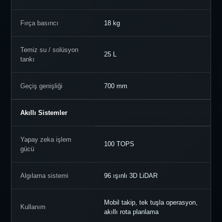
Fırça basıncı
18 kg
Temiz su / solüsyon
25 L
tankı
Geçiş genişliği
700 mm
Akıllı Sistemler
Yapay zeka işlem
100 TOPS
gücü
Algılama sistemi
96 ışınlı 3D LiDAR
Mobil takip, tek tuşla operasyon,
Kullanım
akıllı rota planlama