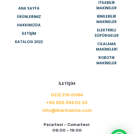
İTİLEBİLİR
MAKİNELER
ANA SAYFA
BİNİLEBİLİR
ÜRÜNLERIMIZ
MAKİNELER
HAKKIMIZDA
ELEKTRİKLİ
İLETIŞIM
SÜPÜRGELER
KATALOG 2022
CİLALAMA
MAKİNELERİ
ROBOTİK
MAKİNELER
İLETİŞİM
0212 216 0084
+90 535 395 02 20
info@ibermakina.com
Pazartesi – Cumartesi:
09:00 – 19:00